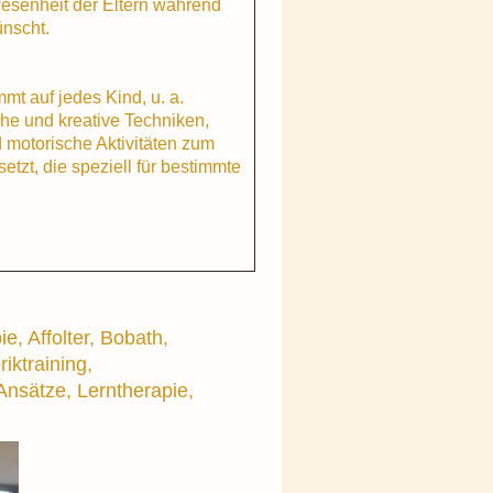
esenheit der Eltern während
ünscht.
t auf jedes Kind, u. a.
he und kreative Techniken,
d motorische Aktivitäten zum
zt, die speziell für bestimmte
e, Affolter, Bobath,
iktraining,
Ansätze, Lerntherapie,