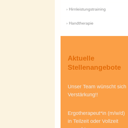
Hirnleistungstraining
Handtherapie
Aktuelle
Stellenangebote
Unser Team wünscht sich
Verstärkung!!
Ergotherapeut*in (m/w/d)
in Teilzeit oder Vollzeit