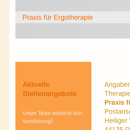
Praxis für Ergotherap
Aktuelle
Angabe
Stellenangebote
Therapie
Praxis 
Postansc
Unser Team wünscht sich
Heiliger
Verstärkung!!
44135 D