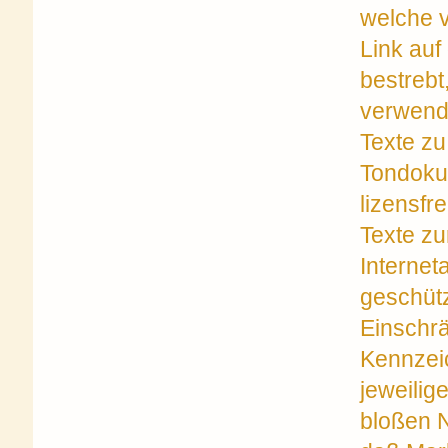
welche v
Link auf
bestrebt
verwende
Texte zu
Tondoku
lizensfr
Texte zu
Internet
geschüt
Einschr
Kennzei
jeweilig
bloßen N