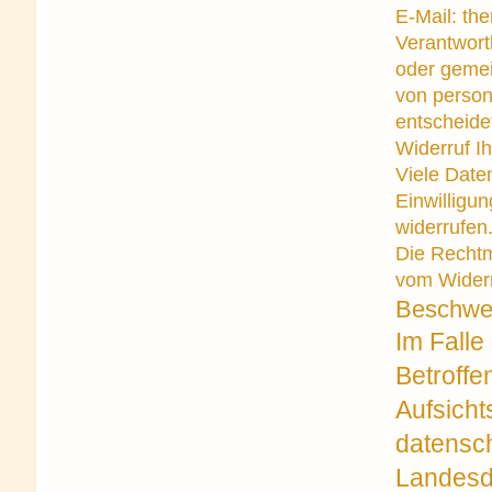
E-Mail: th
Verantwortl
oder gemei
von person
entscheide
Widerruf Ih
Viele Date
Einwilligun
widerrufen.
Die Rechtm
vom Widerr
Beschwer
Im Falle
Betroffe
Aufsicht
datensch
Landesd