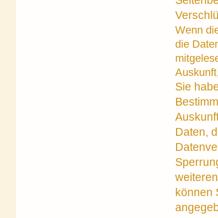
Seitenbe
Verschl
Wenn die
die Daten
mitgeles
Auskunft
Sie hab
Bestimmu
Auskunf
Daten, 
Datenver
Sperrung
weitere
können S
angegeb