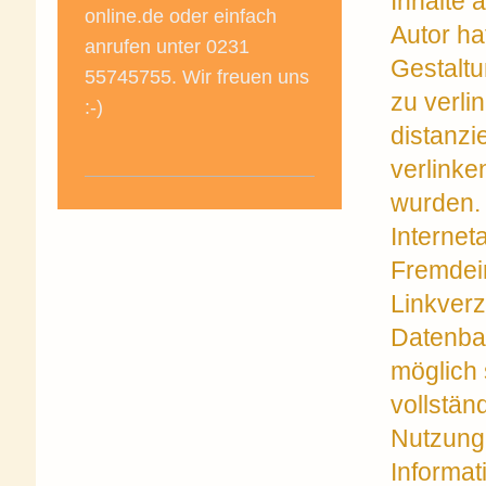
Inhalte 
online.de oder einfach
Autor ha
anrufen unter 0231
Gestaltu
55745755. Wir freuen uns
zu verli
:-)
distanzi
verlinke
wurden. 
Internet
Fremdei
Linkverz
Datenban
möglich s
vollstän
Nutzung 
Informat