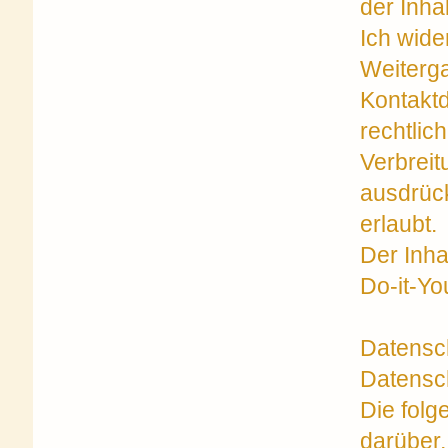
der Inha
Ich wide
Weiterga
Kontaktd
rechtlich
Verbreit
ausdrück
erlaubt.
Der Inha
Do-it-Yo
Datensc
Datensc
Die folg
darüber