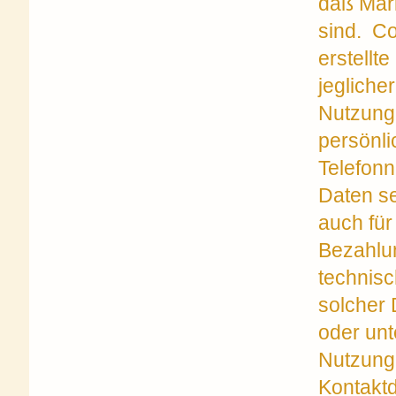
daß Mark
sind. Co
erstellt
jeglicher
Nutzung 
persönl
Telefonn
Daten sei
auch für
Bezahlun
technis
solcher 
oder un
Nutzung
Kontaktd