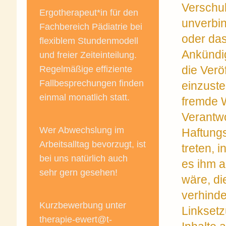
Verschul
Ergotherapeut*in für den
unverbin
Fachbereich Pädiatrie bei
oder da
flexiblem Stundenmodell
Ankündi
und freier Zeiteinteilung.
die Verö
Regelmäßige effiziente
Fallbesprechungen finden
einzuste
einmal monatlich statt.
fremde W
Verantwo
Wer Abwechslung im
Haftungs
Arbeitsalltag bevorzugt, ist
treten, 
bei uns natürlich auch
es ihm a
sehr gern gesehen!
wäre, di
verhinde
Kurzbewerbung unter
Linksetz
therapie-ewert@t-