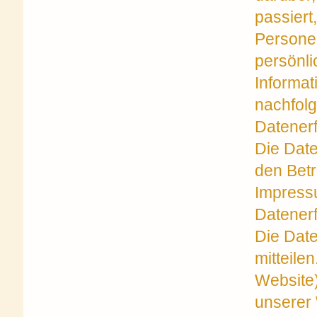
passiert
Personen
persönli
Informa
nachfolg
Datenerf
Die Date
den Betr
Impress
Datener
Die Dat
mitteile
Website
unserer 