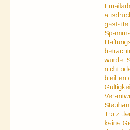
Emailadr
ausdrück
gestatte
Spammail
Haftungs
betracht
wurde. S
nicht od
bleiben 
Gültigke
Verantwo
Stephani
Trotz de
keine Ge