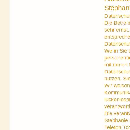
Stephani
Datenschu
Die Betrei
sehr ernst
entspreche
Datenschut
Wenn Sie d
personenb
mit denen S
Datenschut
nutzen. Si
Wir weisen 
Kommunikat
lückenloser
verantwortl
Die verantw
Stephanie
Telefon: 0