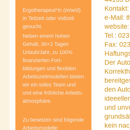
Kontakt:
Ergotherapeut*in (m/w/d)
e-Mail: 
in Teilzeit oder Vollzeit
website:
gesucht.
Tel.: 02
Neben einem hohen
Fax: 02
Gehalt, 30+2 Tagen
Urlaub/Jahr, zu 100%
Haftung
finanzierten Fort-
Der Auto
bildungen und flexiblen
Korrekthe
Arbeitszeitmodellen bieten
bereitge
wir ein tolles Team und
den Auto
und eine fröhliche Arbeits-
ideeelle
atmosphäre.
und unvo
grundsät
Zu besetzen sind folgende
kein nac
Arbeitsmodelle: